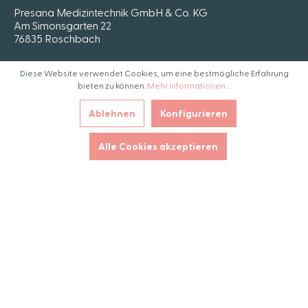
Presana Medizintechnik GmbH & Co. KG
Am Simonsgarten 22
76835 Roschbach
Diese Website verwendet Cookies, um eine bestmögliche Erfahrung
bieten zu können.
Mehr Informationen ...
© 2021 Presana Medizintechnik GmbH
Ablehnen
Konfigurieren
+49 (0) 6323 986 8057
Alle Cookies akzeptieren
info@presana-medizintechnik.de
* Alle Preise inkl. gesetzl. Mehrwertsteuer zzgl.
Versandkosten
und ggf. Nachnahmegebühren, wenn
nicht anders angegeben.