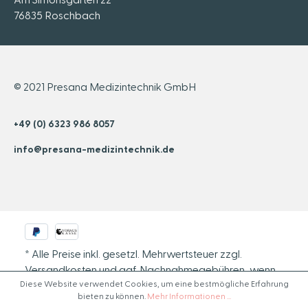
76835 Roschbach
© 2021 Presana Medizintechnik GmbH
+49 (0) 6323 986 8057
info@presana-medizintechnik.de
* Alle Preise inkl. gesetzl. Mehrwertsteuer zzgl.
Versandkosten
und ggf. Nachnahmegebühren, wenn
Diese Website verwendet Cookies, um eine bestmögliche Erfahrung
nicht anders angegeben.
bieten zu können.
Mehr Informationen ...