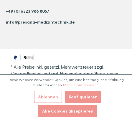
+49 (0) 6323 986 8057
info@presana-medizintechnik.de
* Alle Preise inkl. gesetzl. Mehrwertsteuer zzgl.
Versandkosten
und ggf. Nachnahmegebühren, wenn
Diese Website verwendet Cookies, um eine bestmögliche Erfahrung
nicht anders angegeben.
bieten zu können.
Mehr Informationen ...
Ablehnen
Konfigurieren
Alle Cookies akzeptieren