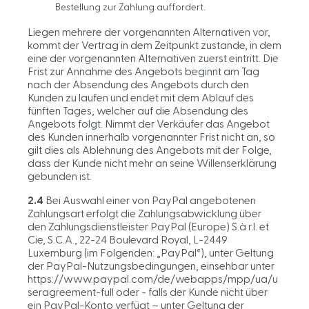
Bestellung zur Zahlung auffordert.
Liegen mehrere der vorgenannten Alternativen vor,
kommt der Vertrag in dem Zeitpunkt zustande, in dem
eine der vorgenannten Alternativen zuerst eintritt. Die
Frist zur Annahme des Angebots beginnt am Tag
nach der Absendung des Angebots durch den
Kunden zu laufen und endet mit dem Ablauf des
fünften Tages, welcher auf die Absendung des
Angebots folgt. Nimmt der Verkäufer das Angebot
des Kunden innerhalb vorgenannter Frist nicht an, so
gilt dies als Ablehnung des Angebots mit der Folge,
dass der Kunde nicht mehr an seine Willenserklärung
gebunden ist.
2.4
Bei Auswahl einer von PayPal angebotenen
Zahlungsart erfolgt die Zahlungsabwicklung über
den Zahlungsdienstleister PayPal (Europe) S.à r.l. et
Cie, S.C.A., 22-24 Boulevard Royal, L-2449
Luxemburg (im Folgenden: „PayPal“), unter Geltung
der PayPal-Nutzungsbedingungen, einsehbar unter
https://www.paypal.com/de/webapps/mpp/ua/u
seragreement-full oder - falls der Kunde nicht über
ein PayPal-Konto verfügt – unter Geltung der