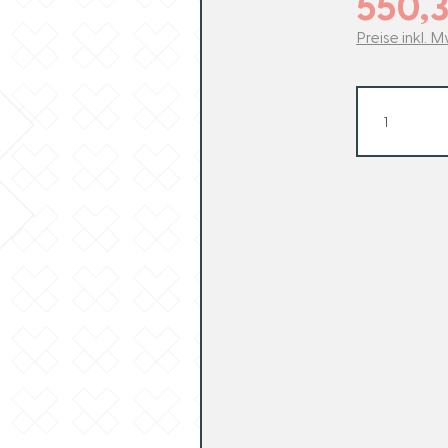
550,
Zubehör
Spritz
Preise inkl. 