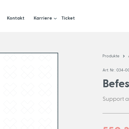
Kontakt
Karriere
Ticket
Produkte
Art. Nr.:
034-0
Befe
Support 
t
Kardiologie
Infusi
Defibrillation
Volum
EKG
Dockin