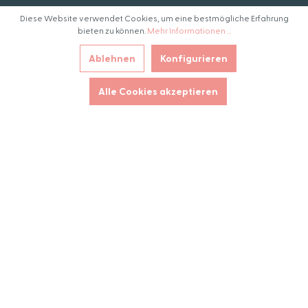
Diese Website verwendet Cookies, um eine bestmögliche Erfahrung
bieten zu können.
Mehr Informationen ...
© 2021 Presana Medizintechnik GmbH
Ablehnen
Konfigurieren
+49 (0) 6323 986 8057
Alle Cookies akzeptieren
info@presana-medizintechnik.de
* Alle Preise inkl. gesetzl. Mehrwertsteuer zzgl.
Versandkosten
und ggf. Nachnahmegebühren, wenn
nicht anders angegeben.